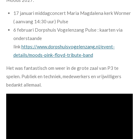
Moods 2027:
17 januari middagconcert Maria Magdalena kerk Wormer
( aanvang 14:30 uur) Pulse
6 februari Dorpshuis Vogelenzang Pulse : kaarten via
onderstaande
link
https://www.dorpshuisvogelenzang.nl/event-
details/moods-pink-floyd-tribute-band
Het was fantastisch om weer in de grote zaal van P3 te
spelen. Publiek en techniek, medewerkers en vrijwilligers
bedankt allemaal.