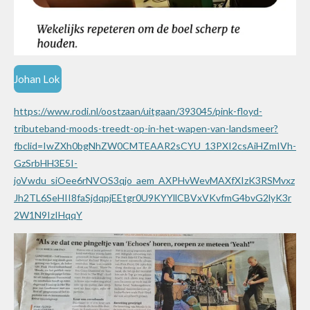
Johan Lok
https://www.rodi.nl/oostzaan/uitgaan/393045/pink-floyd-
tributeband-moods-treedt-op-in-het-wapen-van-landsmeer?
fbclid=IwZXh0bgNhZW0CMTEAAR2sCYU_13PXI2csAiHZmIVh-
GzSrbHH3E5I-
joVwdu_siOee6rNVOS3qjo_aem_AXPHvWevMAXfXIzK3RSMvxz
Jh2TL6SeHII8faSjdqpjEEtgr0U9KYYllCBVxVKvfmG4bvG2lyK3r
2W1N9IzIHqqY